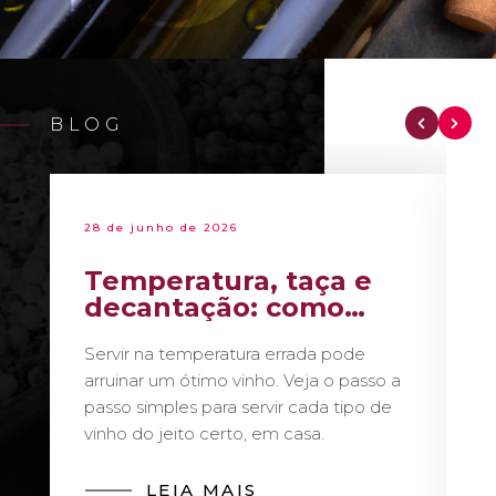
BLOG
28 de junho de 2026
Temperatura, taça e
decantação: como
servir vinho como um
Servir na temperatura errada pode
sommelier
arruinar um ótimo vinho. Veja o passo a
passo simples para servir cada tipo de
vinho do jeito certo, em casa.
LEIA MAIS