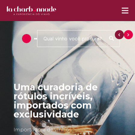
Uma curadoria de
rótulos incríveis,
importados com
exclusividade
Importadora de vinhos