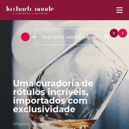
Uma curadoria de
rótulos incríveis,
importados com
exclusividade
Importadora de vinhos