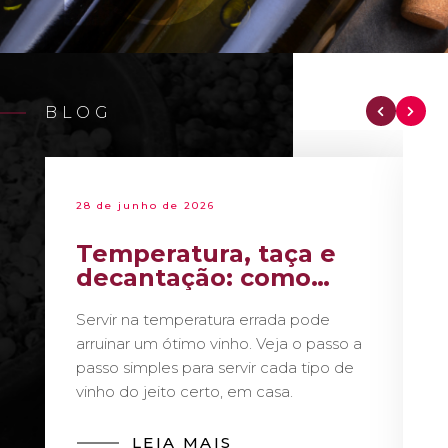
BLOG
28 de junho de 2026
Temperatura, taça e
decantação: como
servir vinho como um
Servir na temperatura errada pode
sommelier
arruinar um ótimo vinho. Veja o passo a
passo simples para servir cada tipo de
vinho do jeito certo, em casa.
LEIA MAIS