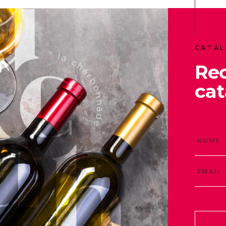
CATÁL
Re
cat