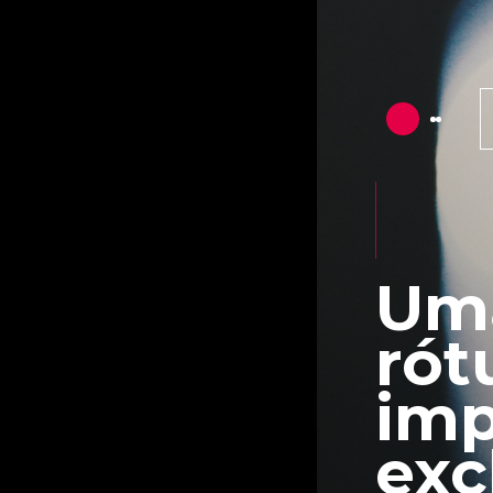
Uma
rót
imp
exc