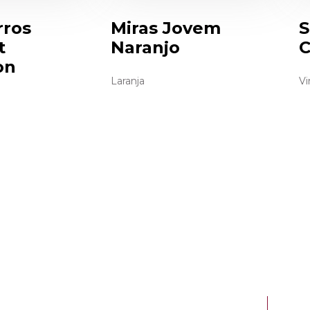
rros
Miras Jovem
S
t
Naranjo
C
on
Laranja
Vi