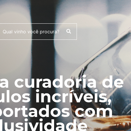
 curadoria de
ulos incríveis,
ortados com
lusividade