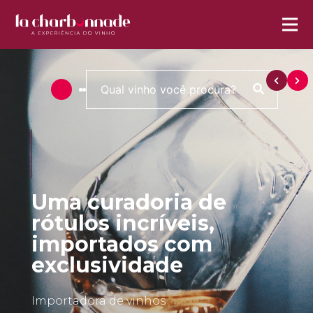
Uma curadoria de
rótulos incríveis,
importados com
exclusividade
Importadora de vinhos