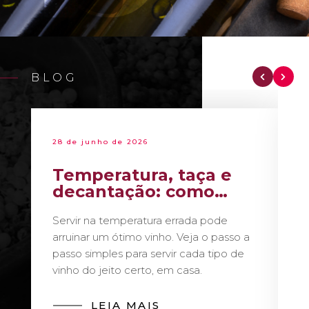
BLOG
28 de junho de 2026
Temperatura, taça e
decantação: como
servir vinho como um
Servir na temperatura errada pode
sommelier
arruinar um ótimo vinho. Veja o passo a
passo simples para servir cada tipo de
vinho do jeito certo, em casa.
LEIA MAIS