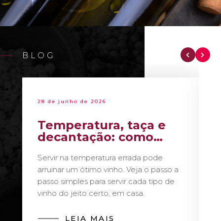
BLOG
28 de junho de 2026
Temperatura, taça e
decantação: como
servir vinho como um
Servir na temperatura errada pode
sommelier
arruinar um ótimo vinho. Veja o passo a
passo simples para servir cada tipo de
vinho do jeito certo, em casa.
LEIA MAIS