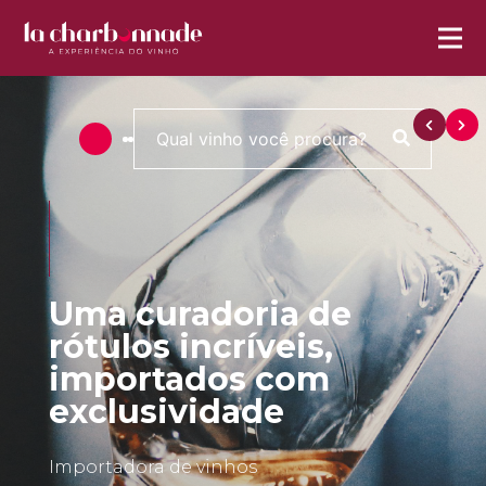
Uma curadoria de
rótulos incríveis,
importados com
exclusividade
Importadora de vinhos