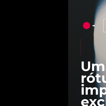
Uma
rót
imp
exc