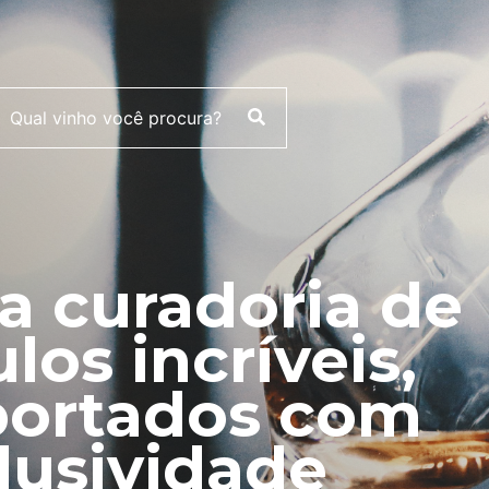
 curadoria de
ulos incríveis,
ortados com
lusividade