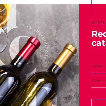
CATÁL
Re
cat