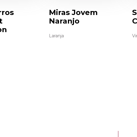
rros
Miras Jovem
S
t
Naranjo
C
on
Laranja
Vi