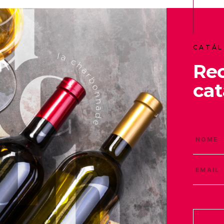
CATÁL
Re
cat