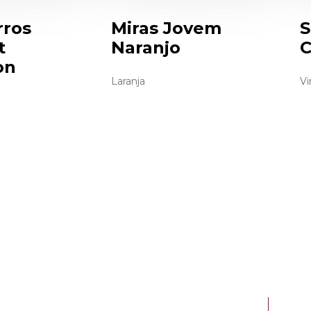
rros
Miras Jovem
S
t
Naranjo
C
on
Laranja
Vi