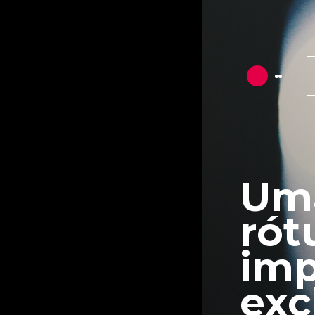
Uma
rót
imp
exc