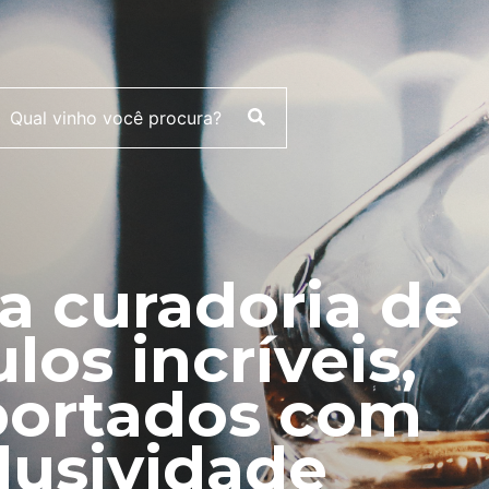
 curadoria de
ulos incríveis,
ortados com
lusividade