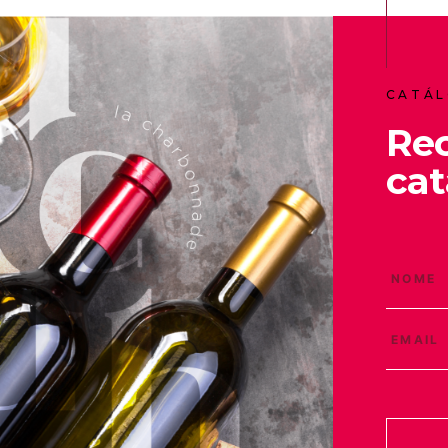
CATÁL
Re
cat