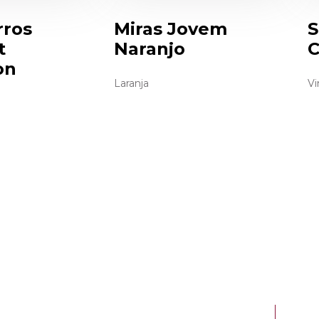
rros
Miras Jovem
S
t
Naranjo
C
on
Laranja
Vi