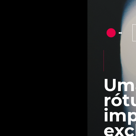
Uma
rót
imp
exc