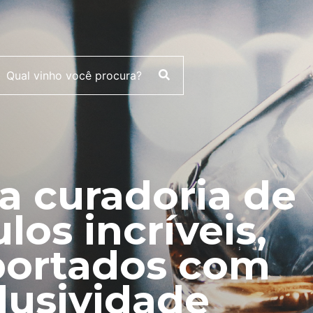
 curadoria de
ulos incríveis,
ortados com
lusividade