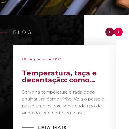
BLOG
28 de junho de 2026
Temperatura, taça e
decantação: como
servir vinho como um
Servir na temperatura errada pode
sommelier
arruinar um ótimo vinho. Veja o passo a
passo simples para servir cada tipo de
vinho do jeito certo, em casa.
LEIA MAIS