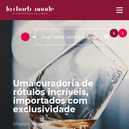
Uma curadoria de
rótulos incríveis,
importados com
exclusividade
Importadora de vinhos