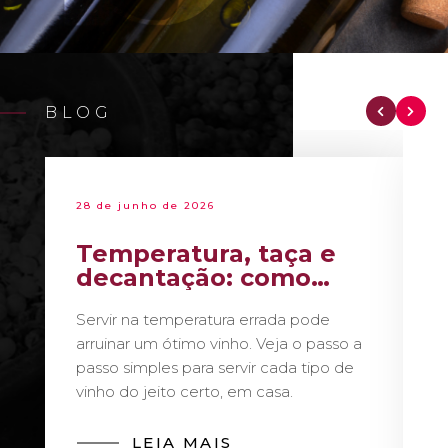
BLOG
28 de junho de 2026
Temperatura, taça e
decantação: como
servir vinho como um
Servir na temperatura errada pode
sommelier
arruinar um ótimo vinho. Veja o passo a
passo simples para servir cada tipo de
vinho do jeito certo, em casa.
LEIA MAIS