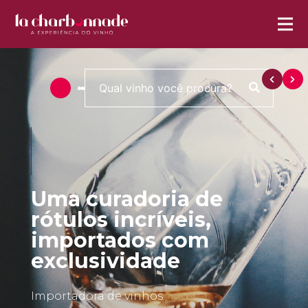
Uma curadoria de
rótulos incríveis,
importados com
exclusividade
Importadora de vinhos