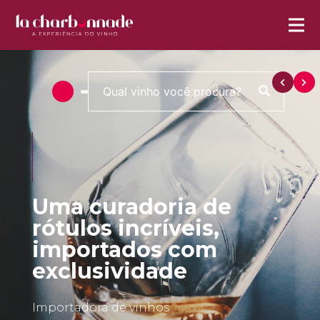
Uma curadoria de
rótulos incríveis,
importados com
exclusividade
Importadora de vinhos