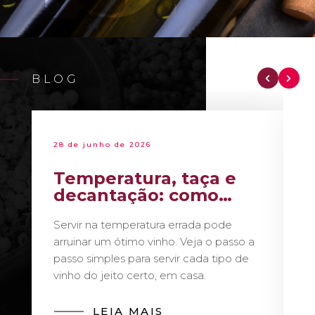
BLOG
28 de junho de 2026
Temperatura, taça e
decantação: como
servir vinho como um
Servir na temperatura errada pode
sommelier
arruinar um ótimo vinho. Veja o passo a
passo simples para servir cada tipo de
vinho do jeito certo, em casa.
LEIA MAIS