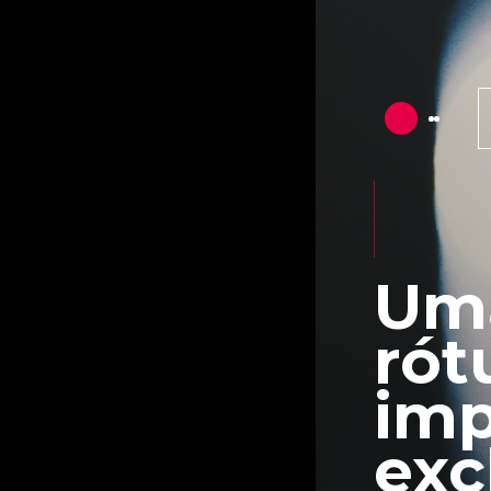
Uma
rót
imp
exc