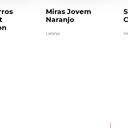
rros
Miras Jovem
S
t
Naranjo
C
on
Laranja
Vi