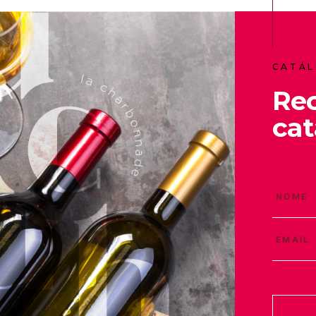
CATÁL
Re
cat