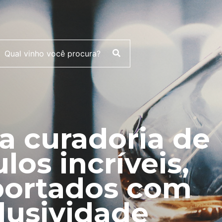
 curadoria de
ulos incríveis,
ortados com
lusividade