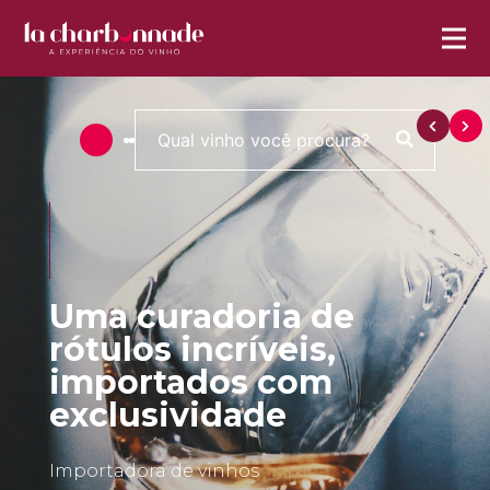
Uma curadoria de
rótulos incríveis,
importados com
exclusividade
Importadora de vinhos