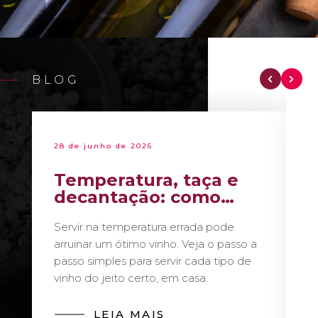
BLOG
28 de junho de 2026
Temperatura, taça e
decantação: como
servir vinho como um
Servir na temperatura errada pode
sommelier
arruinar um ótimo vinho. Veja o passo a
passo simples para servir cada tipo de
vinho do jeito certo, em casa.
LEIA MAIS