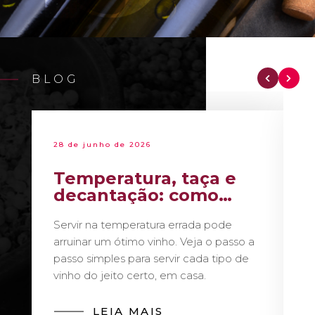
BLOG
28 de junho de 2026
Temperatura, taça e
decantação: como
servir vinho como um
Servir na temperatura errada pode
sommelier
arruinar um ótimo vinho. Veja o passo a
passo simples para servir cada tipo de
vinho do jeito certo, em casa.
LEIA MAIS