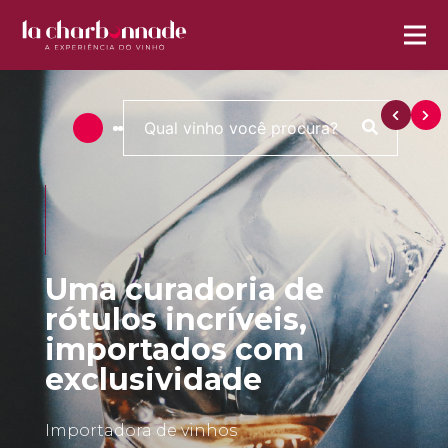
Uma curadoria de
rótulos incríveis,
importados com
exclusividade
Importadora de vinhos