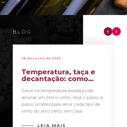
BLOG
28 de junho de 2026
Temperatura, taça e
decantação: como
servir vinho como um
Servir na temperatura errada pode
sommelier
arruinar um ótimo vinho. Veja o passo a
passo simples para servir cada tipo de
vinho do jeito certo, em casa.
LEIA MAIS