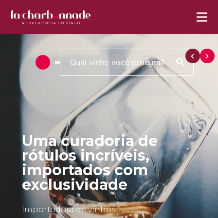
Uma curadoria de
rótulos incríveis,
importados com
exclusividade
Importadora de vinhos