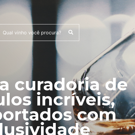
 curadoria de
ulos incríveis,
ortados com
lusividade