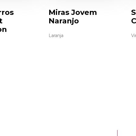
rros
Miras Jovem
S
t
Naranjo
C
on
Laranja
Vi