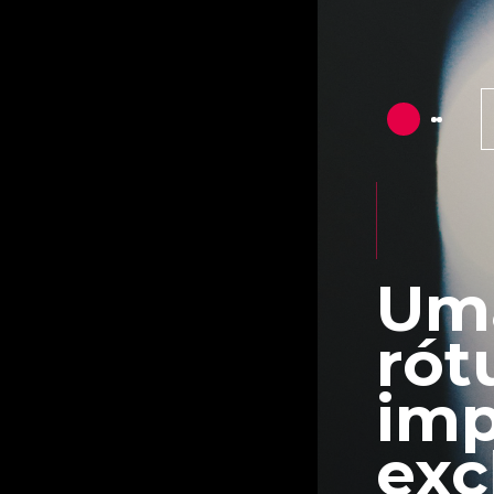
Uma
rót
imp
exc