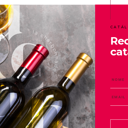
CATÁL
Re
cat