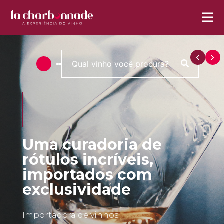
Uma curadoria de
rótulos incríveis,
importados com
exclusividade
Importadora de vinhos