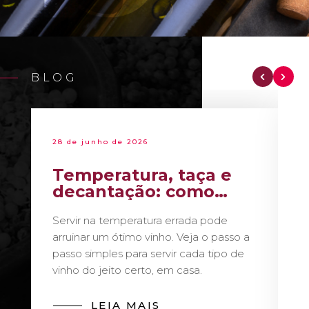
BLOG
28 de junho de 2026
Temperatura, taça e
decantação: como
servir vinho como um
Servir na temperatura errada pode
sommelier
arruinar um ótimo vinho. Veja o passo a
passo simples para servir cada tipo de
vinho do jeito certo, em casa.
LEIA MAIS