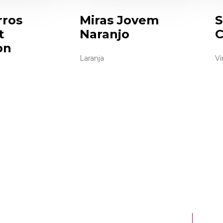
rros
Miras Jovem
S
t
Naranjo
C
on
Laranja
Vi