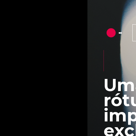
Uma
rót
imp
exc