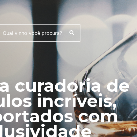
 curadoria de
ulos incríveis,
ortados com
lusividade