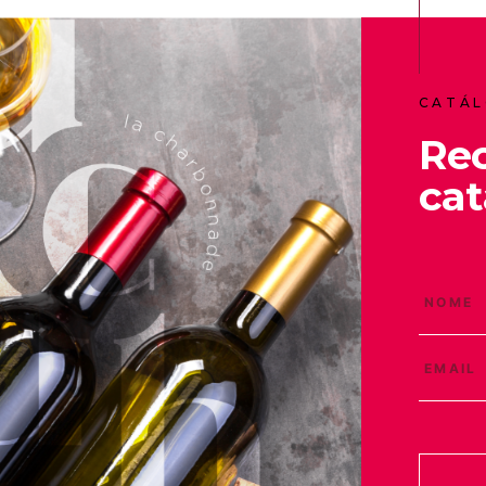
CATÁL
Re
cat