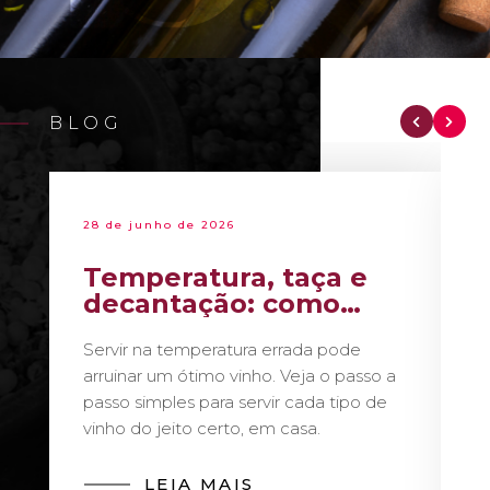
BLOG
28 de junho de 2026
Temperatura, taça e
decantação: como
servir vinho como um
Servir na temperatura errada pode
sommelier
arruinar um ótimo vinho. Veja o passo a
passo simples para servir cada tipo de
vinho do jeito certo, em casa.
LEIA MAIS