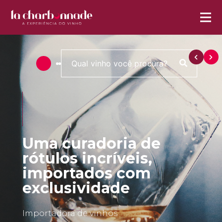
Uma curadoria de
rótulos incríveis,
importados com
exclusividade
Importadora de vinhos