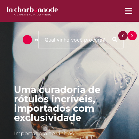
Uma curadoria de
rótulos incríveis,
importados com
exclusividade
Importadora de vinhos