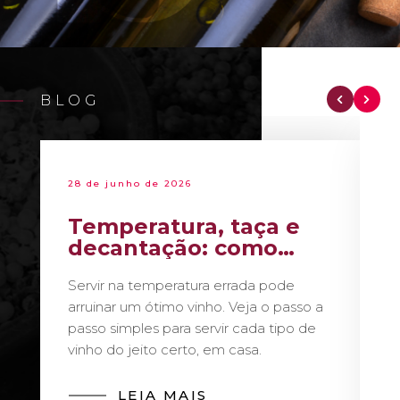
BLOG
28 de junho de 2026
Temperatura, taça e
decantação: como
servir vinho como um
Servir na temperatura errada pode
sommelier
arruinar um ótimo vinho. Veja o passo a
passo simples para servir cada tipo de
vinho do jeito certo, em casa.
LEIA MAIS