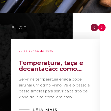
BLOG
28 de junho de 2026
Temperatura, taça e
decantação: como
servir vinho como um
Servir na temperatura errada pode
sommelier
arruinar um ótimo vinho. Veja o passo a
passo simples para servir cada tipo de
vinho do jeito certo, em casa.
LEIA MAIS