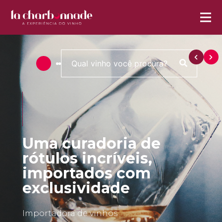
Uma curadoria de
rótulos incríveis,
importados com
exclusividade
Importadora de vinhos