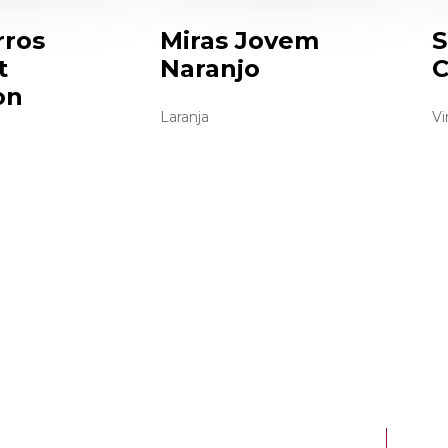
rros
Miras Jovem
S
t
Naranjo
C
on
Laranja
Vi