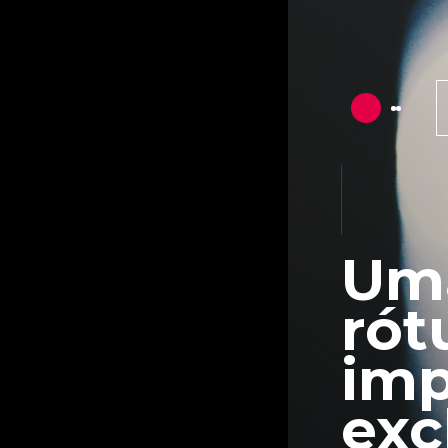
Uma
rót
imp
exc