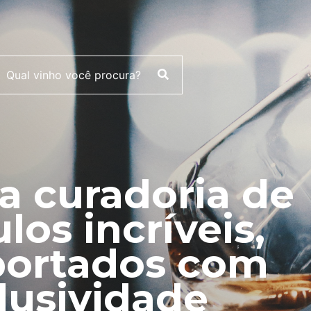
 curadoria de
ulos incríveis,
ortados com
lusividade