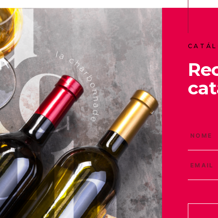
CATÁL
Re
cat