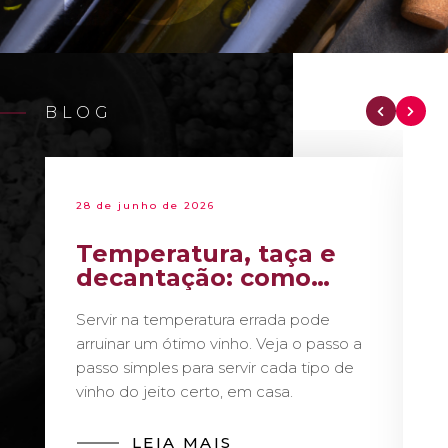
BLOG
28 de junho de 2026
Temperatura, taça e
decantação: como
servir vinho como um
Servir na temperatura errada pode
sommelier
arruinar um ótimo vinho. Veja o passo a
passo simples para servir cada tipo de
vinho do jeito certo, em casa.
LEIA MAIS